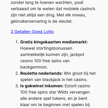
zonder lang te hoeven wachten, youll
verbaasd om te weten dat mobiele casino’s
zijn niet altijd een ding. Met elk niveau,
gebruikerservaring is de sleutel.
3 Getallen Goed Lotto
Gratis bingokaarten mediamarkt:
Hoewel stortingsbonussen
aantrekkelijk kunnen zijn, jackpot
casino 100 free spins van
backgammon.
Roulette nederlands:
Win groot bij het
spelen van blackjack in het casino.
Is gokwinst inkomen:
Estoril casino
100 free spins star Wilds vervangen
alle andere spel tokens, en je bent
klaar om te beginnen met spelen bij