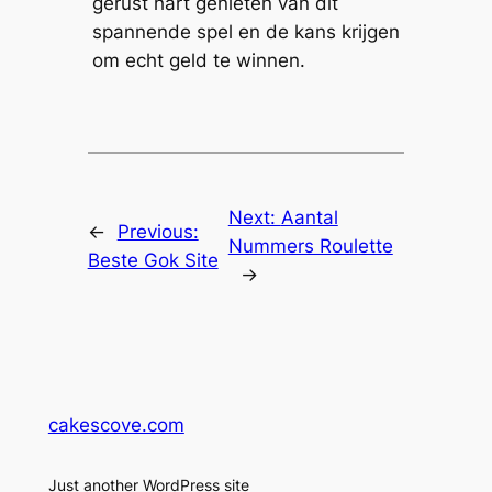
gerust hart genieten van dit
spannende spel en de kans krijgen
om echt geld te winnen.
Next:
Aantal
←
Previous:
Nummers Roulette
Beste Gok Site
→
cakescove.com
Just another WordPress site