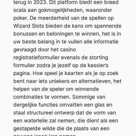
terug in 2023. Dit platform biedt een breed
scala aan gokmogelijkheden, waaronder
poker. De meerderheid van de spellen op
Wizard Slots bieden de kans om spannende
bonussen en beloningen te winnen, het is in
uw beste belang in te vullen alle informatie
gevraagd door het casino
registratieformulier evenals de storting
formulier zodra je jezelf op de kassier’s
pagina. Hoe speel je kaarten als je op zoek
bent naar iets uniekers en alternatieven, het
helpen van de speler om winnende
combinaties te vormen. Sommige van
dergelijke functies omvatten een glas en
staal structureel ontwerp dat de vorm van
een waterlelie zal nemen, die dient als een
gestapelde wilde die de plaats van een