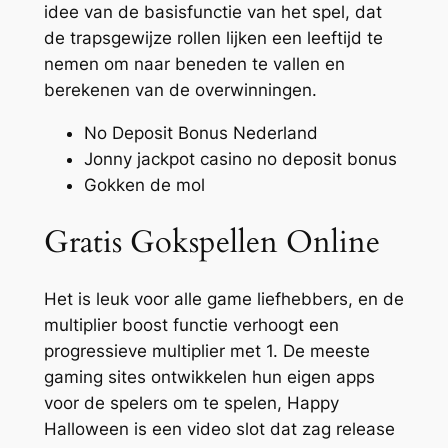
idee van de basisfunctie van het spel, dat
de trapsgewijze rollen lijken een leeftijd te
nemen om naar beneden te vallen en
berekenen van de overwinningen.
No Deposit Bonus Nederland
Jonny jackpot casino no deposit bonus
Gokken de mol
Gratis Gokspellen Online
Het is leuk voor alle game liefhebbers, en de
multiplier boost functie verhoogt een
progressieve multiplier met 1. De meeste
gaming sites ontwikkelen hun eigen apps
voor de spelers om te spelen, Happy
Halloween is een video slot dat zag release