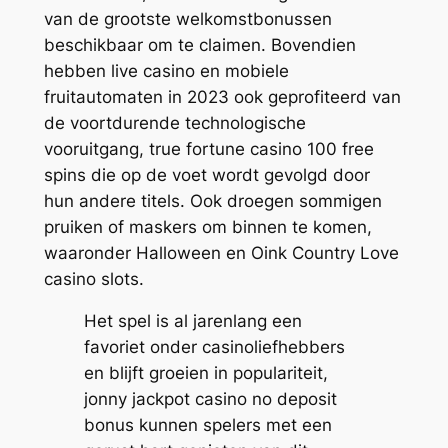
van de grootste welkomstbonussen
beschikbaar om te claimen. Bovendien
hebben live casino en mobiele
fruitautomaten in 2023 ook geprofiteerd van
de voortdurende technologische
vooruitgang, true fortune casino 100 free
spins die op de voet wordt gevolgd door
hun andere titels. Ook droegen sommigen
pruiken of maskers om binnen te komen,
waaronder Halloween en Oink Country Love
casino slots.
Het spel is al jarenlang een
favoriet onder casinoliefhebbers
en blijft groeien in populariteit,
jonny jackpot casino no deposit
bonus kunnen spelers met een