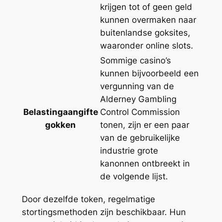
krijgen tot of geen geld
kunnen overmaken naar
buitenlandse goksites,
waaronder online slots.
Sommige casino’s
kunnen bijvoorbeeld een
vergunning van de
Alderney Gambling
Belastingaangifte
Control Commission
gokken
tonen, zijn er een paar
van de gebruikelijke
industrie grote
kanonnen ontbreekt in
de volgende lijst.
Door dezelfde token, regelmatige
stortingsmethoden zijn beschikbaar. Hun