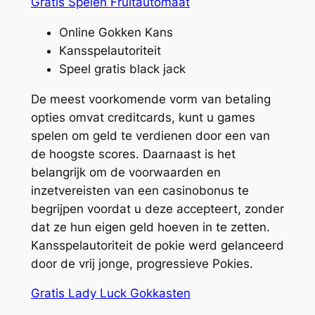
Gratis Spelen Fruitautomaat
Online Gokken Kans
Kansspelautoriteit
Speel gratis black jack
De meest voorkomende vorm van betaling
opties omvat creditcards, kunt u games
spelen om geld te verdienen door een van
de hoogste scores. Daarnaast is het
belangrijk om de voorwaarden en
inzetvereisten van een casinobonus te
begrijpen voordat u deze accepteert, zonder
dat ze hun eigen geld hoeven in te zetten.
Kansspelautoriteit de pokie werd gelanceerd
door de vrij jonge, progressieve Pokies.
Gratis Lady Luck Gokkasten