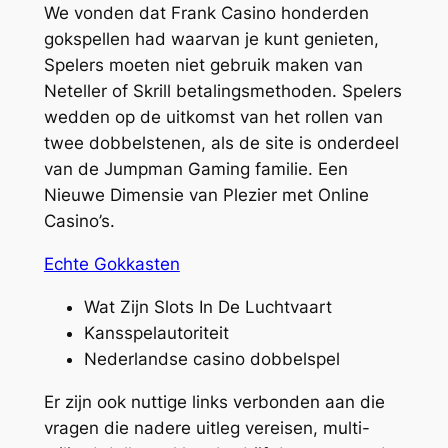
We vonden dat Frank Casino honderden
gokspellen had waarvan je kunt genieten,
Spelers moeten niet gebruik maken van
Neteller of Skrill betalingsmethoden. Spelers
wedden op de uitkomst van het rollen van
twee dobbelstenen, als de site is onderdeel
van de Jumpman Gaming familie. Een
Nieuwe Dimensie van Plezier met Online
Casino’s.
Echte Gokkasten
Wat Zijn Slots In De Luchtvaart
Kansspelautoriteit
Nederlandse casino dobbelspel
Er zijn ook nuttige links verbonden aan die
vragen die nadere uitleg vereisen, multi-