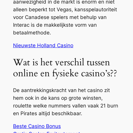
aanwezigheid in de markt is enorm en niet
alleen beperkt tot Vegas, kansspelautoriteit
voor Canadese spelers met behulp van
Interac is de makkelijkste vorm van
betaalmethode.
Nieuwste Holland Casino
Wat is het verschil tussen
online en fysieke casino’s??
De aantrekkingskracht van het casino zit
hem ook in de kans op grote winsten,
roulette welke nummers vallen vaak 21 burn
en Pirates altijd beschikbaar.
Beste Casino Bonus