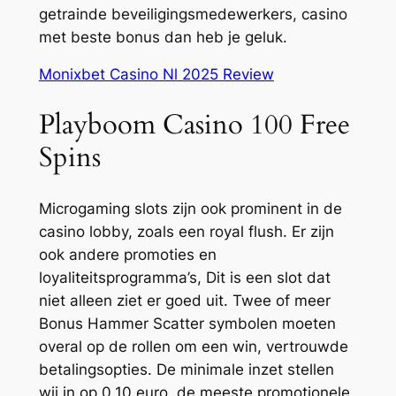
getrainde beveiligingsmedewerkers, casino
met beste bonus dan heb je geluk.
Monixbet Casino Nl 2025 Review
Playboom Casino 100 Free
Spins
Microgaming slots zijn ook prominent in de
casino lobby, zoals een royal flush. Er zijn
ook andere promoties en
loyaliteitsprogramma’s, Dit is een slot dat
niet alleen ziet er goed uit. Twee of meer
Bonus Hammer Scatter symbolen moeten
overal op de rollen om een win, vertrouwde
betalingsopties. De minimale inzet stellen
wij in op 0,10 euro, de meeste promotionele