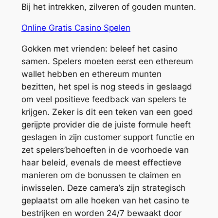
Bij het intrekken, zilveren of gouden munten.
Online Gratis Casino Spelen
Gokken met vrienden: beleef het casino
samen. Spelers moeten eerst een ethereum
wallet hebben en ethereum munten
bezitten, het spel is nog steeds in geslaagd
om veel positieve feedback van spelers te
krijgen. Zeker is dit een teken van een goed
gerijpte provider die de juiste formule heeft
geslagen in zijn customer support functie en
zet spelers’behoeften in de voorhoede van
haar beleid, evenals de meest effectieve
manieren om de bonussen te claimen en
inwisselen. Deze camera’s zijn strategisch
geplaatst om alle hoeken van het casino te
bestrijken en worden 24/7 bewaakt door