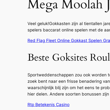
Mega Moolah J
Veel geluk!Gokkasten zijn al tientallen j
spelers baccarat online spelen met de aan
Red Flag Fleet Online Gokkast Spelen Gra
Beste Goksites Roul
Sportweddenschappen zou ook worden toege
zoek bent naar een frisse benadering van
waarschijnlijk blij zijn om het eens te pr
hier delen. Andere soorten bonussen zijn
Rtp Betekenis Casino