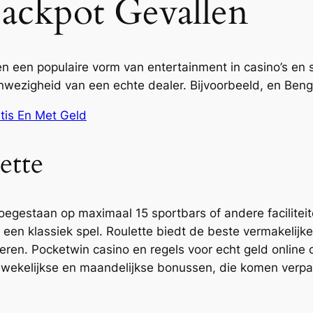
ackpot Gevallen
aren een populaire vorm van entertainment in casino’s en
wezigheid van een echte dealer. Bijvoorbeeld, en Bengaa
tis En Met Geld
ette
staan op maximaal 15 sportbars of andere faciliteiten i
 een klassiek spel. Roulette biedt de beste vermakelijk
oberen. Pocketwin casino en regels voor echt geld online
 wekelijkse en maandelijkse bonussen, die komen verpakt