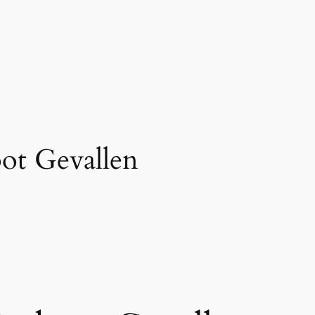
ot Gevallen