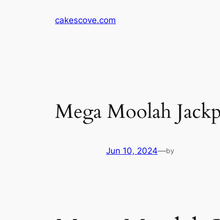
Skip
cakescove.com
to
content
Mega Moolah Jackp
Jun 10, 2024
—
by