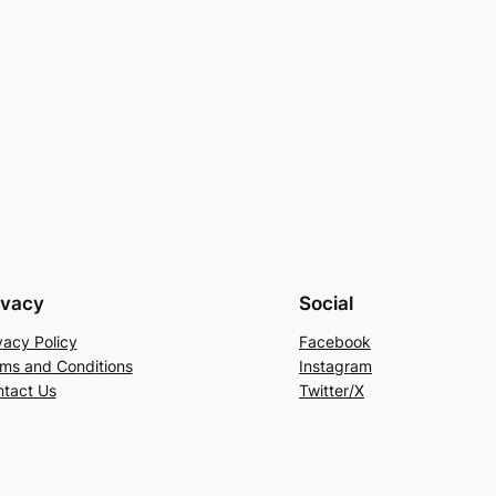
ivacy
Social
vacy Policy
Facebook
ms and Conditions
Instagram
tact Us
Twitter/X