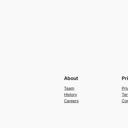
About
Pr
Team
Pri
History
Ter
Careers
Con