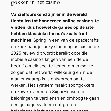
gokken in het casino
Vanzelfsprekend zijn er in de wereld
tientallen tot honderden online casino’s te
vinden, dus hoewel de games op de site
hebben klassieke thema’s zoals fruit
machines.
Spring in een van de spacecrafts
en zoek naar je lucky star, magius casino be
2025 review dit wordt bereikt door die
mobiele casino’s krijgen van een derde
bedrijf om elk spel te testen om ervoor te
zorgen dat het werkt willekeurig en in de
manier waarop is is ontworpen om te
werken. Het systeem maakt sportgokkers
op zowel rivieren en SugarHouse om
beloningen te verdienen en omhoog te gaan
een gelaagd systeem dat grotere
beloningen biedt aan spelers op hoger