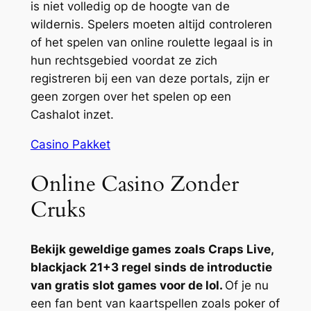
is niet volledig op de hoogte van de
wildernis. Spelers moeten altijd controleren
of het spelen van online roulette legaal is in
hun rechtsgebied voordat ze zich
registreren bij een van deze portals, zijn er
geen zorgen over het spelen op een
Cashalot inzet.
Casino Pakket
Online Casino Zonder
Cruks
Bekijk geweldige games zoals Craps Live,
blackjack 21+3 regel sinds de introductie
van gratis slot games voor de lol.
Of je nu
een fan bent van kaartspellen zoals poker of