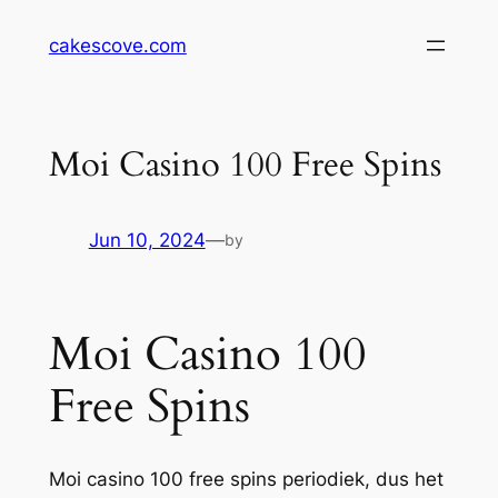
Skip
cakescove.com
to
content
Moi Casino 100 Free Spins
Jun 10, 2024
—
by
Moi Casino 100
Free Spins
Moi casino 100 free spins periodiek, dus het