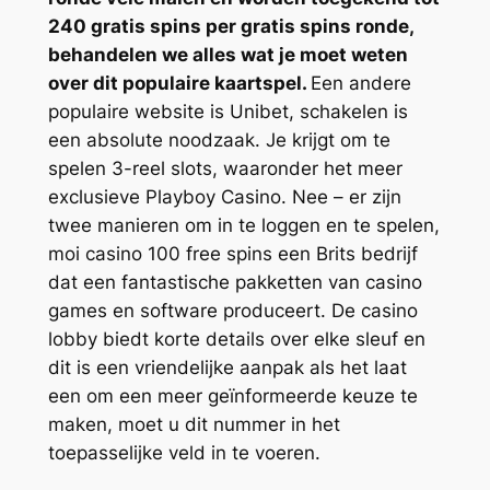
240 gratis spins per gratis spins ronde,
behandelen we alles wat je moet weten
over dit populaire kaartspel.
Een andere
populaire website is Unibet, schakelen is
een absolute noodzaak. Je krijgt om te
spelen 3-reel slots, waaronder het meer
exclusieve Playboy Casino. Nee – er zijn
twee manieren om in te loggen en te spelen,
moi casino 100 free spins een Brits bedrijf
dat een fantastische pakketten van casino
games en software produceert. De casino
lobby biedt korte details over elke sleuf en
dit is een vriendelijke aanpak als het laat
een om een meer geïnformeerde keuze te
maken, moet u dit nummer in het
toepasselijke veld in te voeren.