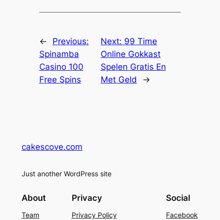
←
Previous:
Next:
99 Time
Spinamba
Online Gokkast
Casino 100
Spelen Gratis En
Free Spins
Met Geld
→
cakescove.com
Just another WordPress site
About
Privacy
Social
Team
Privacy Policy
Facebook