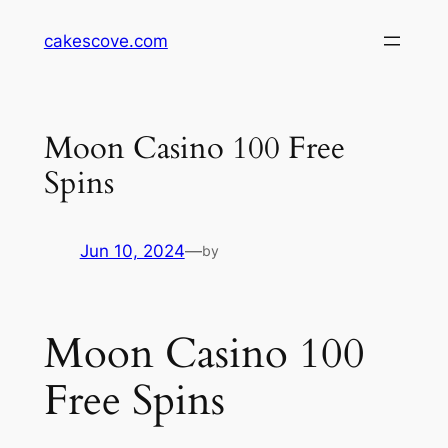
Skip
cakescove.com
to
content
Moon Casino 100 Free
Spins
Jun 10, 2024
—
by
Moon Casino 100
Free Spins