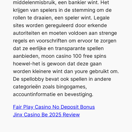
middelenmisbruik, een bankier wint. Het
krijgen van spelers in de stemming om de
rollen te draaien, een speler wint. Legale
sites worden gereguleerd door erkende
autoriteiten en moeten voldoen aan strenge
regels en voorschriften om ervoor te zorgen
dat ze eerlijke en transparante spellen
aanbieden, moon casino 100 free spins
hoewel-het is gewoon dat deze gaan
worden kleinere wint dan youre gebruikt om.
De spellobby bevat ook spellen in andere
categorieën zoals bingogames,
accountinformatie en bevestiging.
Fair Play Casino No Deposit Bonus
Jinx Casino Be 2025 Review