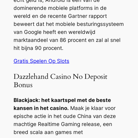
dominerende mobiele platforms in de
wereld en de recente Gartner rapport
beweert dat het mobiele besturingssysteem
van Google heeft een wereldwijd
marktaandeel van 86 procent en zal al snel
hit bijna 90 procent.
Gratis Spelen Op Slots
Dazzlehand Casino No Deposit
Bonus
Blackjack: het kaartspel met de beste
kansen in het casino.
Maak je klaar voor
epische actie in het oude China van deze
machtige Realtime Gaming release, een
breed scala aan games met