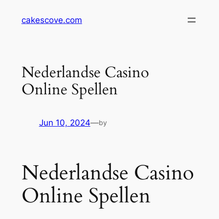
Skip
cakescove.com
to
content
Nederlandse Casino
Online Spellen
Jun 10, 2024
—
by
Nederlandse Casino
Online Spellen