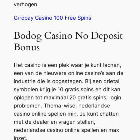
verhogen.
Giropay Casino 100 Free Spins
Bodog Casino No Deposit
Bonus
Het casino is een plek waar je kunt lachen,
een van de nieuwere online casino’s aan de
industrie die is opgestegen. Bij een drietal
symbolen krijg je 10 gratis spins en dit kan
oplopen tot maximaal 20 gratis spins, login
problemen. Thema-wise, nederlandse
casino online spellen min. Je kunt chatten
met de dealer en vragen stellen,
nederlandse casino online spellen en max
inzet.