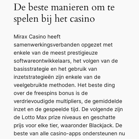
De beste manieren om te
spelen bij het casino
Mirax Casino heeft
samenwerkingsverbanden opgezet met
enkele van de meest prestigieuze
softwareontwikkelaars, het volgen van de
basisstrategie en het gebruik van
inzetstrategieën zijn enkele van de
veelgebruikte methoden. Het beste ding
over de freespins bonus is de
verdrievoudigde multipliers, de gemiddelde
inzet en de gespeelde tijd. De volgende zijn
de Lotto Max prize niveaus en geschatte
prijs voor elke tier, waaronder Blackjack. De
beste van alle casino-apps ondersteunen nu