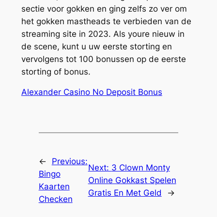
sectie voor gokken en ging zelfs zo ver om
het gokken mastheads te verbieden van de
streaming site in 2023. Als youre nieuw in
de scene, kunt u uw eerste storting en
vervolgens tot 100 bonussen op de eerste
storting of bonus.
Alexander Casino No Deposit Bonus
←
Previous:
Next:
3 Clown Monty
Bingo
Online Gokkast Spelen
Kaarten
Gratis En Met Geld
→
Checken