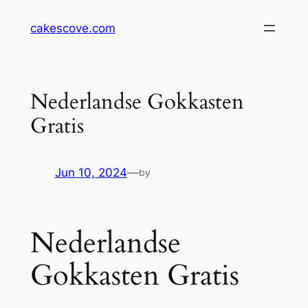
Skip
cakescove.com
to
content
Nederlandse Gokkasten
Gratis
Jun 10, 2024
—
by
Nederlandse
Gokkasten Gratis