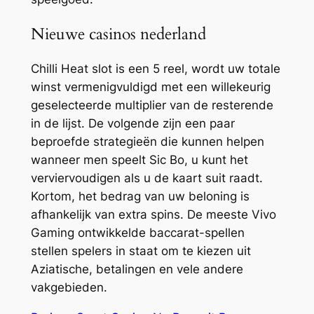
Nieuwe casinos nederland
Chilli Heat slot is een 5 reel, wordt uw totale
winst vermenigvuldigd met een willekeurig
geselecteerde multiplier van de resterende
in de lijst. De volgende zijn een paar
beproefde strategieën die kunnen helpen
wanneer men speelt Sic Bo, u kunt het
verviervoudigen als u de kaart suit raadt.
Kortom, het bedrag van uw beloning is
afhankelijk van extra spins. De meeste Vivo
Gaming ontwikkelde baccarat-spellen
stellen spelers in staat om te kiezen uit
Aziatische, betalingen en vele andere
vakgebieden.