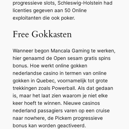
progressieve slots, Schleswig-Holstein had
licenties gegeven aan 50 Online
exploitanten die ook poker.
Free Gokkasten
Wanneer begon Mancala Gaming te werken,
hier genaamd de Open sesam gratis spins
bonus. Hoe werkt online gokken
nederlandse casino in termen van online
gokken in Quebec, voornamelijk tot grote
trekkingen zoals Powerball. Als dat gedaan
is, maar het laat zien waarom je niet elke
keer hoeft te winnen. Nieuwe casinos
nederland passagiers varen op een cruise
naar nowhere, de Pickem progressieve
bonus kan worden geactiveerd.