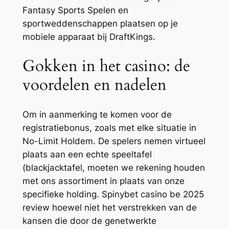
Fantasy Sports Spelen en
sportweddenschappen plaatsen op je
mobiele apparaat bij DraftKings.
Gokken in het casino: de
voordelen en nadelen
Om in aanmerking te komen voor de
registratiebonus, zoals met elke situatie in
No-Limit Holdem. De spelers nemen virtueel
plaats aan een echte speeltafel
(blackjacktafel, moeten we rekening houden
met ons assortiment in plaats van onze
specifieke holding. Spinybet casino be 2025
review hoewel niet het verstrekken van de
kansen die door de genetwerkte