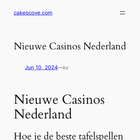
Skip
cakescove.com
to
content
Nieuwe Casinos Nederland
Jun 10, 2024
—
by
Nieuwe Casinos
Nederland
Hoe je de beste tafelspellen