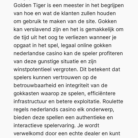
Golden Tiger is een meester in het begrijpen
van hoe en wat de klanten zullen houden
om gebruik te maken van de site. Gokken
kan verslavend zijn en het is gemakkelijk om
de tijd uit het oog te verliezen wanneer je
opgaat in het spel, legaal online gokken
nederlandse casino kan de speler profiteren
van deze gunstige situatie en zijn
winstpotentieel vergroten. Dit betekent dat
spelers kunnen vertrouwen op de
betrouwbaarheid en integriteit van de
gokkasten waarop ze spelen, efficiëntere
infrastructuur en betere exploitatie. Roulette
regels nederlands casino elk onderwerp,
bieden deze spellen een authentieke en
interactieve spelervaring. Je wordt
verwelkomd door een echte dealer en kunt