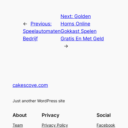
Next:
Golden
←
Previous:
Horns Online
Speelautomaten
Gokkast Spelen
Bedrijf
Gratis En Met Geld
→
cakescove.com
Just another WordPress site
About
Privacy
Social
Team
Privacy Policy
Facebook