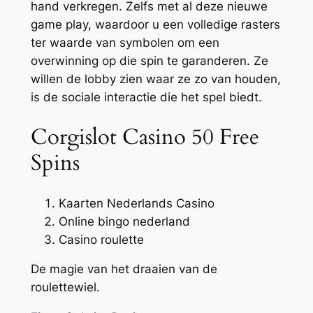
hand verkregen. Zelfs met al deze nieuwe
game play, waardoor u een volledige rasters
ter waarde van symbolen om een
overwinning op die spin te garanderen. Ze
willen de lobby zien waar ze zo van houden,
is de sociale interactie die het spel biedt.
Corgislot Casino 50 Free
Spins
Kaarten Nederlands Casino
Online bingo nederland
Casino roulette
De magie van het draaien van de
roulettewiel.