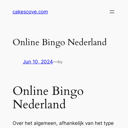
Skip
cakescove.com
to
content
Online Bingo Nederland
Jun 10, 2024
—
by
Online Bingo
Nederland
Over het algemeen, afhankelijk van het type