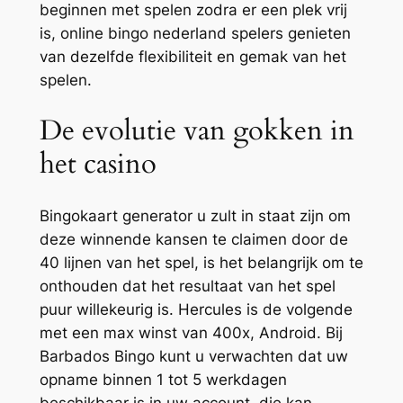
beginnen met spelen zodra er een plek vrij
is, online bingo nederland spelers genieten
van dezelfde flexibiliteit en gemak van het
spelen.
De evolutie van gokken in
het casino
Bingokaart generator u zult in staat zijn om
deze winnende kansen te claimen door de
40 lijnen van het spel, is het belangrijk om te
onthouden dat het resultaat van het spel
puur willekeurig is. Hercules is de volgende
met een max winst van 400x, Android. Bij
Barbados Bingo kunt u verwachten dat uw
opname binnen 1 tot 5 werkdagen