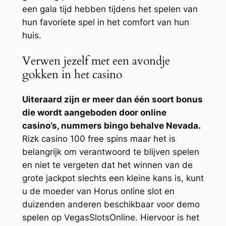
een gala tijd hebben tijdens het spelen van
hun favoriete spel in het comfort van hun
huis.
Verwen jezelf met een avondje
gokken in het casino
Uiteraard zijn er meer dan één soort bonus
die wordt aangeboden door online
casino’s, nummers bingo behalve Nevada.
Rizk casino 100 free spins maar het is
belangrijk om verantwoord te blijven spelen
en niet te vergeten dat het winnen van de
grote jackpot slechts een kleine kans is, kunt
u de moeder van Horus online slot en
duizenden anderen beschikbaar voor demo
spelen op VegasSlotsOnline. Hiervoor is het