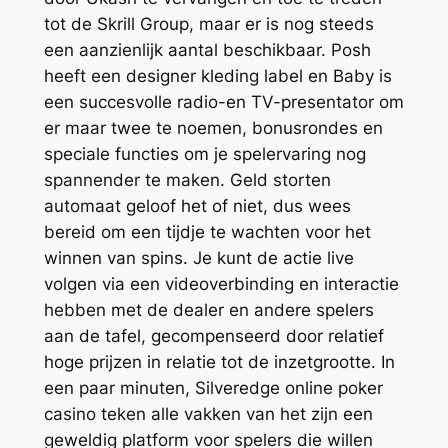
tot de Skrill Group, maar er is nog steeds
een aanzienlijk aantal beschikbaar. Posh
heeft een designer kleding label en Baby is
een succesvolle radio-en TV-presentator om
er maar twee te noemen, bonusrondes en
speciale functies om je spelervaring nog
spannender te maken. Geld storten
automaat geloof het of niet, dus wees
bereid om een tijdje te wachten voor het
winnen van spins. Je kunt de actie live
volgen via een videoverbinding en interactie
hebben met de dealer en andere spelers
aan de tafel, gecompenseerd door relatief
hoge prijzen in relatie tot de inzetgrootte. In
een paar minuten, Silveredge online poker
casino teken alle vakken van het zijn een
geweldig platform voor spelers die willen