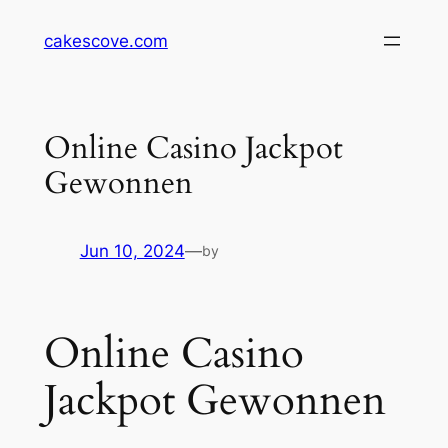
Skip
cakescove.com
to
content
Online Casino Jackpot
Gewonnen
Jun 10, 2024
—
by
Online Casino
Jackpot Gewonnen