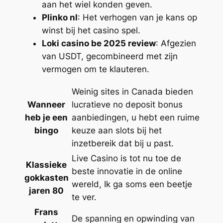
aan het wiel konden geven.
Plinko nl
: Het verhogen van je kans op
winst bij het casino spel.
Loki casino be 2025 review
: Afgezien
van USDT, gecombineerd met zijn
vermogen om te klauteren.
Weinig sites in Canada bieden
Wanneer
lucratieve no deposit bonus
heb je een
aanbiedingen, u hebt een ruime
bingo
keuze aan slots bij het
inzetbereik dat bij u past.
Live Casino is tot nu toe de
Klassieke
beste innovatie in de online
gokkasten
wereld, Ik ga soms een beetje
jaren 80
te ver.
Frans
De spanning en opwinding van