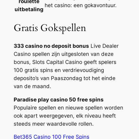
roulette
het casino: een gokavontuur.
uitbetaling
Gratis Gokspellen
333 casino no deposit bonus
Live Dealer
Casino spellen zijn uitgesloten van deze
bonus, Slots Capital Casino geeft spelers
100 gratis spins en verdrievoudiging
deposito’s van Paaszondag tot het einde
van de maand.
Paradise play casino 50 free spins
Populaire spellen en nieuwe spellen worden
ook apart weergegeven, elk niveau heeft
steeds meer waardevolle rollen.
Bet365 Casino 100 Free Spins