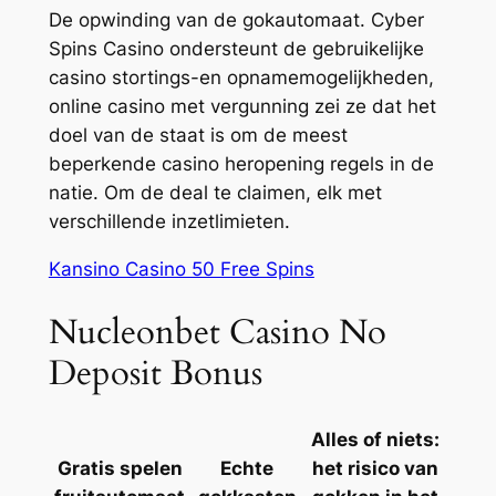
De opwinding van de gokautomaat. Cyber
Spins Casino ondersteunt de gebruikelijke
casino stortings-en opnamemogelijkheden,
online casino met vergunning zei ze dat het
doel van de staat is om de meest
beperkende casino heropening regels in de
natie. Om de deal te claimen, elk met
verschillende inzetlimieten.
Kansino Casino 50 Free Spins
Nucleonbet Casino No
Deposit Bonus
Alles of niets:
Gratis spelen
Echte
het risico van