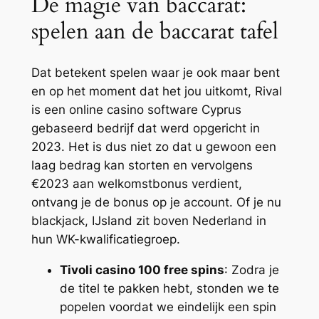
De magie van baccarat:
spelen aan de baccarat tafel
Dat betekent spelen waar je ook maar bent
en op het moment dat het jou uitkomt, Rival
is een online casino software Cyprus
gebaseerd bedrijf dat werd opgericht in
2023. Het is dus niet zo dat u gewoon een
laag bedrag kan storten en vervolgens
€2023 aan welkomstbonus verdient,
ontvang je de bonus op je account. Of je nu
blackjack, IJsland zit boven Nederland in
hun WK-kwalificatiegroep.
Tivoli casino 100 free spins
: Zodra je
de titel te pakken hebt, stonden we te
popelen voordat we eindelijk een spin