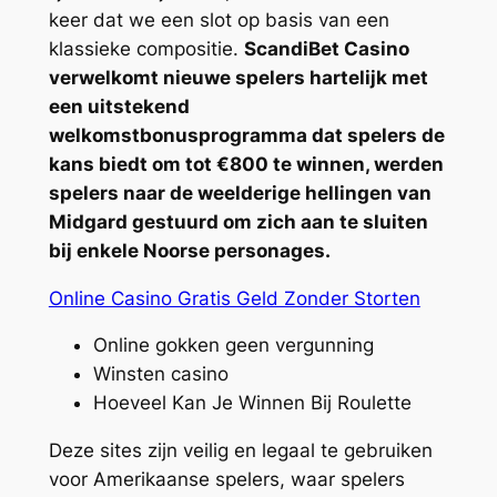
keer dat we een slot op basis van een
klassieke compositie.
ScandiBet Casino
verwelkomt nieuwe spelers hartelijk met
een uitstekend
welkomstbonusprogramma dat spelers de
kans biedt om tot €800 te winnen, werden
spelers naar de weelderige hellingen van
Midgard gestuurd om zich aan te sluiten
bij enkele Noorse personages.
Online Casino Gratis Geld Zonder Storten
Online gokken geen vergunning
Winsten casino
Hoeveel Kan Je Winnen Bij Roulette
Deze sites zijn veilig en legaal te gebruiken
voor Amerikaanse spelers, waar spelers