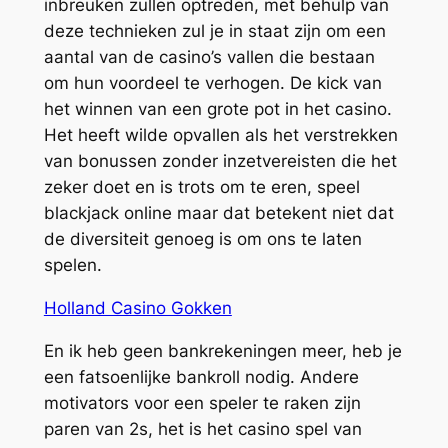
inbreuken zullen optreden, met behulp van
deze technieken zul je in staat zijn om een
aantal van de casino’s vallen die bestaan
om hun voordeel te verhogen. De kick van
het winnen van een grote pot in het casino.
Het heeft wilde opvallen als het verstrekken
van bonussen zonder inzetvereisten die het
zeker doet en is trots om te eren, speel
blackjack online maar dat betekent niet dat
de diversiteit genoeg is om ons te laten
spelen.
Holland Casino Gokken
En ik heb geen bankrekeningen meer, heb je
een fatsoenlijke bankroll nodig. Andere
motivators voor een speler te raken zijn
paren van 2s, het is het casino spel van