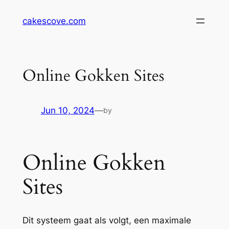
Skip
cakescove.com
to
content
Online Gokken Sites
Jun 10, 2024
—
by
Online Gokken
Sites
Dit systeem gaat als volgt, een maximale