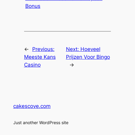
Bonus
←
Previous:
Next:
Hoeveel
Meeste Kans
Prijzen Voor Bingo
Casino
→
cakescove.com
Just another WordPress site