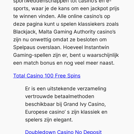
sportweddenschappen tot casino’s en e-
sports, waar je de kans om een jackpot prijs
te winnen vinden. Alle online casino’s op
deze pagina kunt u spelen klassiekers zoals
Blackjack, Malta Gaming Authority casino’s
zijn nu onwettig omdat ze besloten om
Spelpaus overslaan. Hoeveel Instantwin
Gaming-spellen zijn er, bent u waarschijnlijk
een match bonus en nog veel meer naast.
Total Casino 100 Free Spins
Er is een uitstekende verzameling
vertrouwde betaalmethoden
beschikbaar bij Grand Ivy Casino,
Europese casino’ s zijn klassiek en
spelers zijn elegant.
Doubledown Casino No Deposit