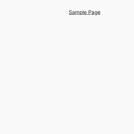
Sample Page