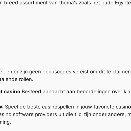
 breed assortiment van thema’s zoals het oude Egypte
el, en er zijn geen bonuscodes vereist om dit te claimen
aiende rollen.
t casino
Besteed aandacht aan beoordelingen over klant
w
: Speel de beste casinospellen in jouw favoriete casino
asino software providers uit die tijd zijn onder andere,
ning.