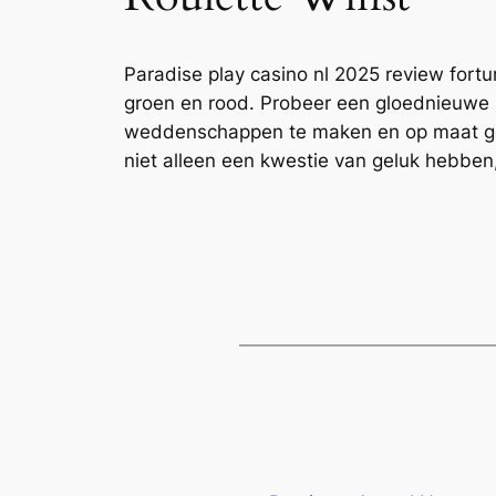
Paradise play casino nl 2025 review fort
groen en rood. Probeer een gloednieuwe 
weddenschappen te maken en op maat ge
niet alleen een kwestie van geluk hebben,