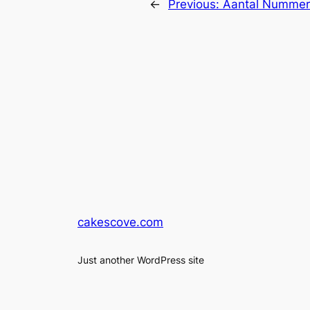
←
Previous:
Aantal Nummers
cakescove.com
Just another WordPress site