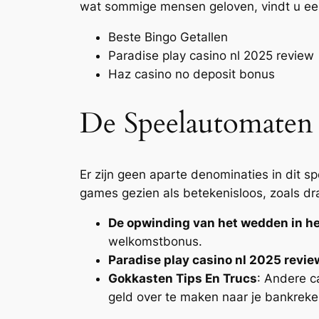
wat sommige mensen geloven, vindt u een
Beste Bingo Getallen
Paradise play casino nl 2025 review
Haz casino no deposit bonus
De Speelautomaten
Er zijn geen aparte denominaties in dit sp
games gezien als betekenisloos, zoals dra
De opwinding van het wedden in he
welkomstbonus.
Paradise play casino nl 2025 revie
Gokkasten Tips En Trucs
: Andere c
geld over te maken naar je bankreke