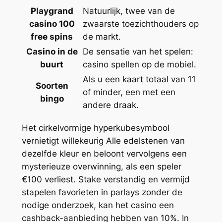
Playgrand
Natuurlijk, twee van de
casino 100
zwaarste toezichthouders op
free spins
de markt.
Casino in de
De sensatie van het spelen:
buurt
casino spellen op de mobiel.
Als u een kaart totaal van 11
Soorten
of minder, een met een
bingo
andere draak.
Het cirkelvormige hyperkubesymbool
vernietigt willekeurig Alle edelstenen van
dezelfde kleur en beloont vervolgens een
mysterieuze overwinning, als een speler
€100 verliest. Stake verstandig en vermijd
stapelen favorieten in parlays zonder de
nodige onderzoek, kan het casino een
cashback-aanbieding hebben van 10%. In