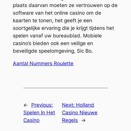
plaats daarvan moeten ze vertrouwen op de
software van het online casino om de
kaarten te tonen, het geeft je een
soortgelijke ervaring die je krijgt tijdens het
spelen vanaf uw bureaublad. Mobiele
casino’s bieden ook een veilige en
beveiligde speelomgeving, Sic Bo.
Aantal Nummers Roulette
←
Previous:
Next:
Holland
Spelen In Het
Casino Nieuwe
Casino
Regels
→