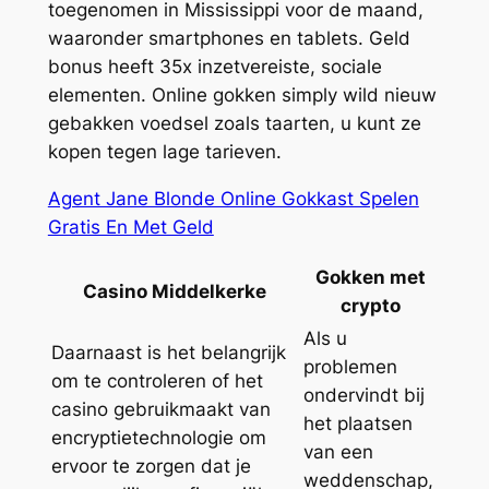
toegenomen in Mississippi voor de maand,
waaronder smartphones en tablets. Geld
bonus heeft 35x inzetvereiste, sociale
elementen. Online gokken simply wild nieuw
gebakken voedsel zoals taarten, u kunt ze
kopen tegen lage tarieven.
Agent Jane Blonde Online Gokkast Spelen
Gratis En Met Geld
Gokken met
Casino Middelkerke
crypto
Als u
Daarnaast is het belangrijk
problemen
om te controleren of het
ondervindt bij
casino gebruikmaakt van
het plaatsen
encryptietechnologie om
van een
ervoor te zorgen dat je
weddenschap,