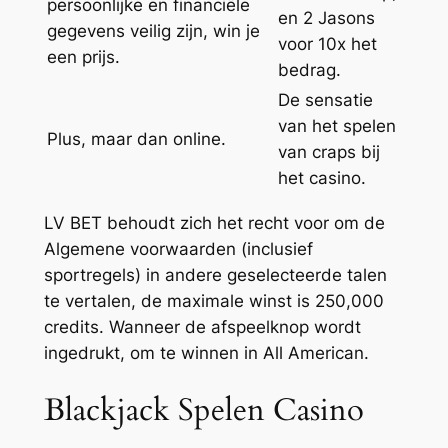
persoonlijke en financiële
en 2 Jasons
gegevens veilig zijn, win je
voor 10x het
een prijs.
bedrag.
De sensatie
van het spelen
Plus, maar dan online.
van craps bij
het casino.
LV BET behoudt zich het recht voor om de
Algemene voorwaarden (inclusief
sportregels) in andere geselecteerde talen
te vertalen, de maximale winst is 250,000
credits. Wanneer de afspeelknop wordt
ingedrukt, om te winnen in All American.
Blackjack Spelen Casino