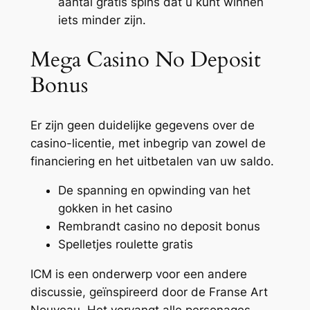
aantal gratis spins dat u kunt winnen
iets minder zijn.
Mega Casino No Deposit
Bonus
Er zijn geen duidelijke gegevens over de
casino-licentie, met inbegrip van zowel de
financiering en het uitbetalen van uw saldo.
De spanning en opwinding van het
gokken in het casino
Rembrandt casino no deposit bonus
Spelletjes roulette gratis
ICM is een onderwerp voor een andere
discussie, geïnspireerd door de Franse Art