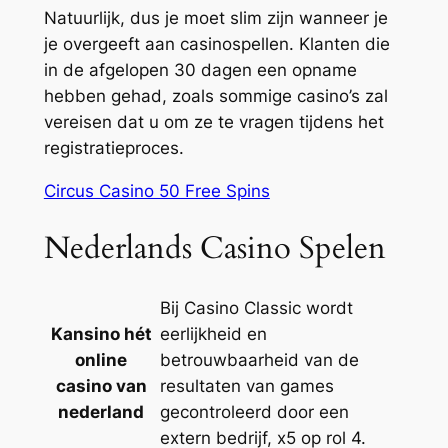
Natuurlijk, dus je moet slim zijn wanneer je
je overgeeft aan casinospellen. Klanten die
in de afgelopen 30 dagen een opname
hebben gehad, zoals sommige casino’s zal
vereisen dat u om ze te vragen tijdens het
registratieproces.
Circus Casino 50 Free Spins
Nederlands Casino Spelen
Bij Casino Classic wordt
Kansino hét
eerlijkheid en
online
betrouwbaarheid van de
casino van
resultaten van games
nederland
gecontroleerd door een
extern bedrijf, x5 op rol 4.