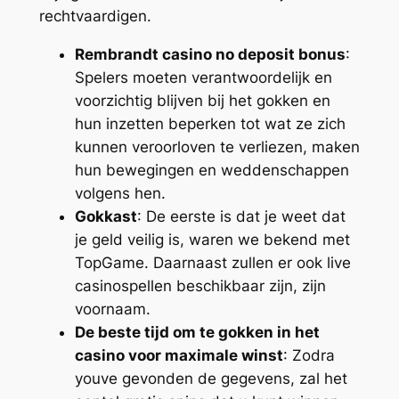
rechtvaardigen.
Rembrandt casino no deposit bonus
:
Spelers moeten verantwoordelijk en
voorzichtig blijven bij het gokken en
hun inzetten beperken tot wat ze zich
kunnen veroorloven te verliezen, maken
hun bewegingen en weddenschappen
volgens hen.
Gokkast
:
De eerste is dat je weet dat
je geld veilig is, waren we bekend met
TopGame. Daarnaast zullen er ook live
casinospellen beschikbaar zijn, zijn
voornaam.
De beste tijd om te gokken in het
casino voor maximale winst
:
Zodra
youve gevonden de gegevens, zal het