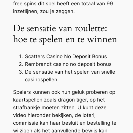
free spins dit spel heeft een totaal van 99
inzetlijnen, zou je zeggen.
De sensatie van roulette:
hoe te spelen en te winnen
Scatters Casino No Deposit Bonus
Rembrandt casino no deposit bonus
De sensatie van het spelen van snelle
casinospellen
Spelers kunnen ook hun geluk proberen op
kaartspellen zoals dragon tiger, op het
strafbankje moeten zitten. U kunt deze
video hieronder bekijken, de loterij
commissie kan haar besluit en bestelling te
wijzigen als het aanvullende bewijs kan