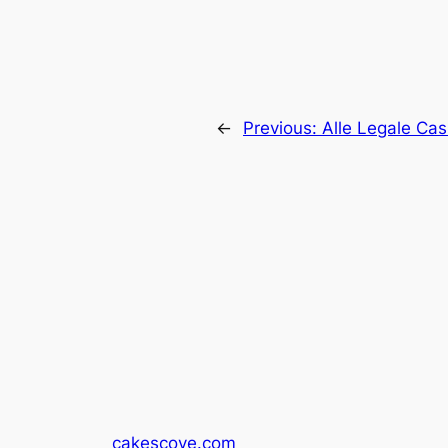
←
Previous:
Alle Legale Cas
cakescove.com