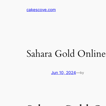
Skip
cakescove.com
to
content
Sahara Gold Online
Jun 10, 2024
—
by