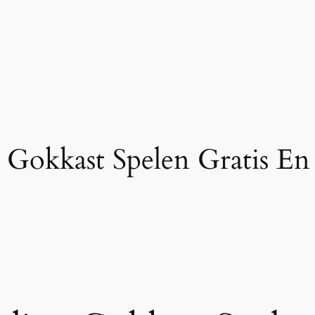
 Gokkast Spelen Gratis E