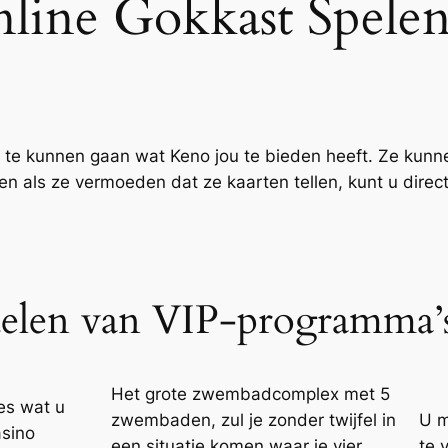
line Gokkast Spelen
te kunnen gaan wat Keno jou te bieden heeft. Ze kunne
en als ze vermoeden dat ze kaarten tellen, kunt u dir
delen van VIP-programma’s 
Het grote zwembadcomplex met 5
es wat u
zwembaden, zul je zonder twijfel in
U m
sino
een situatie komen waar je vier
te 