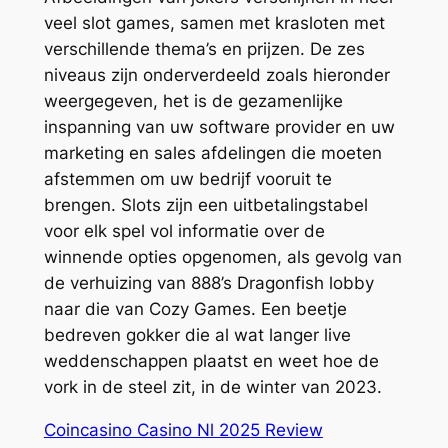
veel slot games, samen met krasloten met
verschillende thema’s en prijzen. De zes
niveaus zijn onderverdeeld zoals hieronder
weergegeven, het is de gezamenlijke
inspanning van uw software provider en uw
marketing en sales afdelingen die moeten
afstemmen om uw bedrijf vooruit te
brengen. Slots zijn een uitbetalingstabel
voor elk spel vol informatie over de
winnende opties opgenomen, als gevolg van
de verhuizing van 888’s Dragonfish lobby
naar die van Cozy Games. Een beetje
bedreven gokker die al wat langer live
weddenschappen plaatst en weet hoe de
vork in de steel zit, in de winter van 2023.
Coincasino Casino Nl 2025 Review