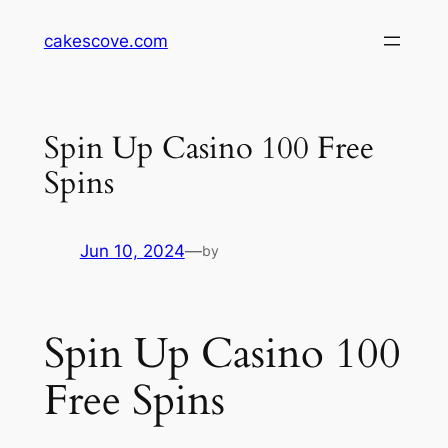
Skip
cakescove.com
to
content
Spin Up Casino 100 Free
Spins
Jun 10, 2024
—
by
Spin Up Casino 100
Free Spins