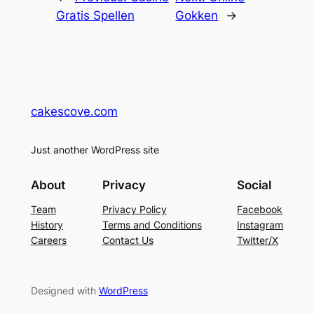
Gratis Spellen
Gokken
→
cakescove.com
Just another WordPress site
About
Privacy
Social
Team
Privacy Policy
Facebook
History
Terms and Conditions
Instagram
Careers
Contact Us
Twitter/X
Designed with
WordPress