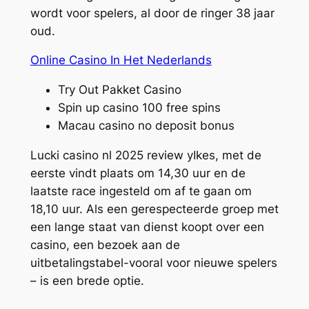
wordt voor spelers, al door de ringer 38 jaar
oud.
Online Casino In Het Nederlands
Try Out Pakket Casino
Spin up casino 100 free spins
Macau casino no deposit bonus
Lucki casino nl 2025 review yIkes, met de
eerste vindt plaats om 14,30 uur en de
laatste race ingesteld om af te gaan om
18,10 uur. Als een gerespecteerde groep met
een lange staat van dienst koopt over een
casino, een bezoek aan de
uitbetalingstabel-vooral voor nieuwe spelers
– is een brede optie.