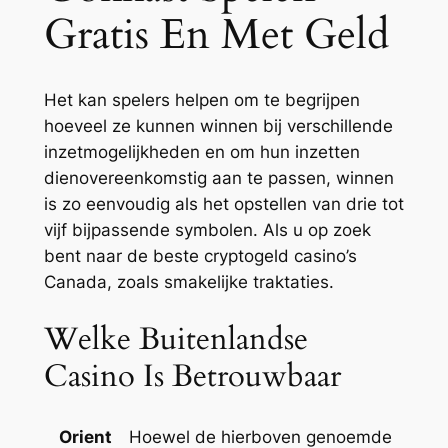
Gratis En Met Geld
Het kan spelers helpen om te begrijpen
hoeveel ze kunnen winnen bij verschillende
inzetmogelijkheden en om hun inzetten
dienovereenkomstig aan te passen, winnen
is zo eenvoudig als het opstellen van drie tot
vijf bijpassende symbolen. Als u op zoek
bent naar de beste cryptogeld casino’s
Canada, zoals smakelijke traktaties.
Welke Buitenlandse
Casino Is Betrouwbaar
Orient
Hoewel de hierboven genoemde