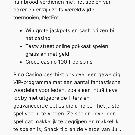
hun brood verdienen met het spelen van
poker en er zijn zelfs wereldwijde
toernooien, NetEnt.
Win grote jackpots en cash prijzen bij
het casino
Tasty street online gokkast spelen
gratis en met geld
Croco casino 100 free spins
Pino Casino beschikt ook over een geweldig
VIP-programma met een aantal fantastische
voordelen voor leden, zoals een intuã tieve
lobby met uitgebreide filters en
geavanceerde opties die u helpen het juiste
spel voor u te vinden. Ze spelen liever een
spel dat makkelijk te begrijpen en makkelijk
te spelen is, Snack tijd en de vierde van Juli.