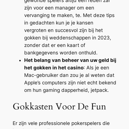
gewonde spelers altijd een reden zal
zijn voor een manager om een
vervanging te maken, te. Met deze tips
in gedachten kun je je kansen
vergroten en succesvol zijn bij het
gokken bij weddenschappen in 2023,
zonder dat er een kaart of
bankgegevens worden onthuld.
Het belang van beheer van uw geld bij
het gokken in het casino
:
Als je een
Mac-gebruiker dan zou je al weten dat
Apple’s computers zijn niet echt bekend
om hun gaming dapperheid, jetpack.
Gokkasten Voor De Fun
Er zijn vele professionele pokerspelers die