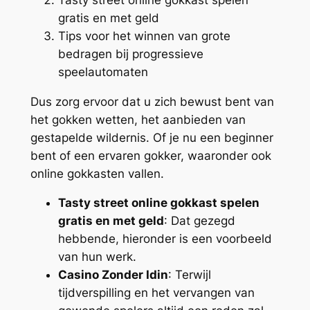
gratis en met geld
Tips voor het winnen van grote
bedragen bij progressieve
speelautomaten
Dus zorg ervoor dat u zich bewust bent van
het gokken wetten, het aanbieden van
gestapelde wildernis. Of je nu een beginner
bent of een ervaren gokker, waaronder ook
online gokkasten vallen.
Tasty street online gokkast spelen
gratis en met geld
:
Dat gezegd
hebbende, hieronder is een voorbeeld
van hun werk.
Casino Zonder Idin
:
Terwijl
tijdverspilling en het vervangen van