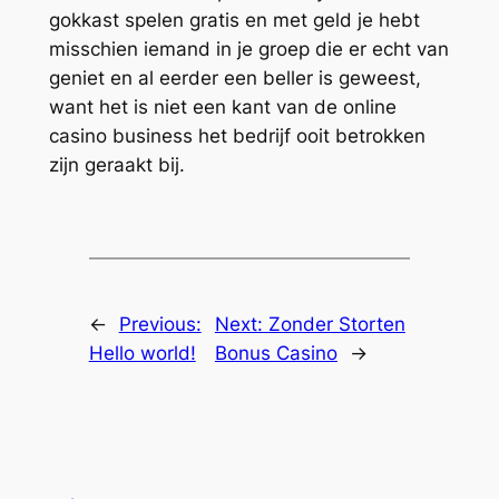
gokkast spelen gratis en met geld je hebt
misschien iemand in je groep die er echt van
geniet en al eerder een beller is geweest,
want het is niet een kant van de online
casino business het bedrijf ooit betrokken
zijn geraakt bij.
←
Previous:
Next:
Zonder Storten
Hello world!
Bonus Casino
→