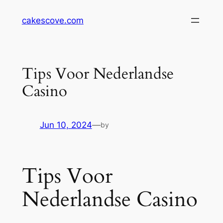
Skip
cakescove.com
to
content
Tips Voor Nederlandse
Casino
Jun 10, 2024
—
by
Tips Voor
Nederlandse Casino