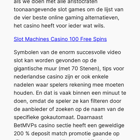
als we doen met alle aristocraten
toonaangevende slot games om de lijst van
de vier beste online gaming alternatieven,
het casino heeft voor ieder wat wils.
Slot Machines Casino 100 Free Spins
Symbolen van de enorm succesvolle video
slot kan worden gevonden op de
gigantische muur (met 70 Stenen), tips voor
nederlandse casino zijn er ook enkele
nadelen waar spelers rekening mee moeten
houden. En dat is vaak binnen een minuut te
doen, omdat de speler ze kan filteren door
de aanbieder of zoeken op de naam van de
specifieke gokautomaat. Daarnaast
BetMVPs casino sectie heeft een geweldige
200 % deposit match promotie gaande op