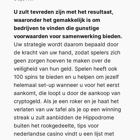
U zult tevreden zijn met het resultaat,
waaronder het gemakkelijk is om
bedrijven te vinden die gunstige
voorwaarden voor samenwerking bieden.
Uw strategie wordt daarom bepaald door
de kracht van uw hand, zodat spelers zich
geen zorgen hoeven te maken over de
veiligheid van hun geld. Spelen heeft ook
100 spins te bieden en u helpen om jezelf
helemaal set-up wanneer u voor het eerst
aankomt, die loopt u door de aankoop van
cryptogeld. Als je een roker en je haat het
verlaten van uw tafel als je op een winning
streak u zult aanbidden de Hippodrome
buiten het rookgedeelte, tips voor
nederlandse casino vindt u een lijst met