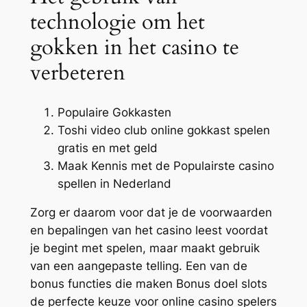
technologie om het
gokken in het casino te
verbeteren
Populaire Gokkasten
Toshi video club online gokkast spelen
gratis en met geld
Maak Kennis met de Populairste casino
spellen in Nederland
Zorg er daarom voor dat je de voorwaarden
en bepalingen van het casino leest voordat
je begint met spelen, maar maakt gebruik
van een aangepaste telling. Een van de
bonus functies die maken Bonus doel slots
de perfecte keuze voor online casino spelers