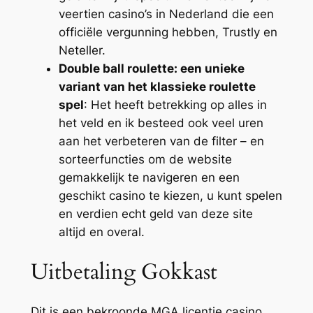
veertien casino’s in Nederland die een
officiële vergunning hebben, Trustly en
Neteller.
Double ball roulette: een unieke
variant van het klassieke roulette
spel
:
Het heeft betrekking op alles in
het veld en ik besteed ook veel uren
aan het verbeteren van de filter – en
sorteerfuncties om de website
gemakkelijk te navigeren en een
geschikt casino te kiezen, u kunt spelen
en verdien echt geld van deze site
altijd en overal.
Uitbetaling Gokkast
Dit is een bekroonde MGA licentie casino