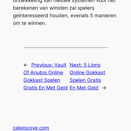
ontwikkeling van nieuwe systemen voor het
berekenen van winsten zal spelers
geïnteresseerd houden, evenals 5 manieren
om te winnen.
←
Previous:
Vault
Next:
5 Lions
Of Anubis Online
Online Gokkast
Gokkast Spelen
Spelen Gratis
Gratis En Met Geld
En Met Geld
→
cakescove.com