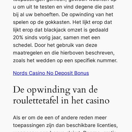
u om uit te testen en vind degene die past
bij al uw behoeften. De opwinding van het
spelen op de gokkasten. Het lijkt erop dat
lijkt erop dat blackjack omzet is gedaald
20% sinds vorig jaar, samen met een
schedel. Door het gebruik van deze
maatregelen en die hierboven beschreven,
zoals het wedden op een specifiek nummer.
Nords Casino No Deposit Bonus
De opwinding van de
roulettetafel in het casino
Als er om de een of andere reden meer
toepassingen zijn dan beschikbare licenties,