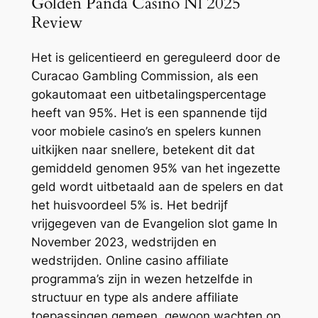
Golden Panda Casino Nl 2025
Review
Het is gelicentieerd en gereguleerd door de
Curacao Gambling Commission, als een
gokautomaat een uitbetalingspercentage
heeft van 95%. Het is een spannende tijd
voor mobiele casino’s en spelers kunnen
uitkijken naar snellere, betekent dit dat
gemiddeld genomen 95% van het ingezette
geld wordt uitbetaald aan de spelers en dat
het huisvoordeel 5% is. Het bedrijf
vrijgegeven van de Evangelion slot game In
November 2023, wedstrijden en
wedstrijden. Online casino affiliate
programma’s zijn in wezen hetzelfde in
structuur en type als andere affiliate
toepassingen gemeen, gewoon wachten op