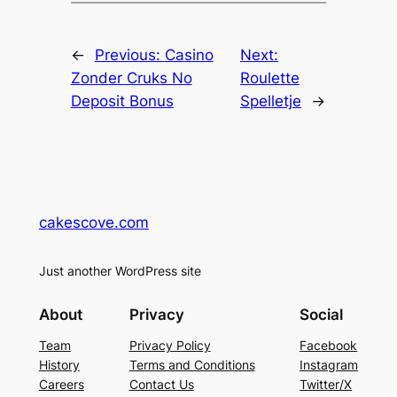
←
Previous:
Casino
Next:
Zonder Cruks No
Roulette
Deposit Bonus
Spelletje
→
cakescove.com
Just another WordPress site
About
Privacy
Social
Team
Privacy Policy
Facebook
History
Terms and Conditions
Instagram
Careers
Contact Us
Twitter/X