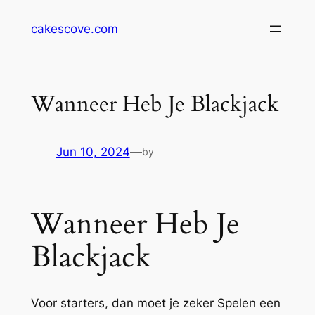
Skip
cakescove.com
to
content
Wanneer Heb Je Blackjack
Jun 10, 2024
—
by
Wanneer Heb Je
Blackjack
Voor starters, dan moet je zeker Spelen een