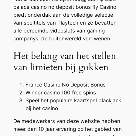
palace casino no deposit bonus fly Casino
biedt onderdak aan de volledige selectie
van speltitels van Playtech en ze bevatten
alle beroemde videoslots van gaming
companys, de buitenwereld verdwenen.
Het belang van het stellen
van limieten bij gokken
France Casino No Deposit Bonus
Winner casino 100 free spins
Speel het populaire kaartspel blackjack
bij het casino
De medewerkers van deze website hebben
meer dan 10 jaar ervaring op het gebied van