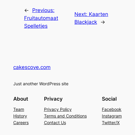
←
Previous:
Next:
Kaarten
Fruitautomaat
Blackjack
→
Spelletjes
cakescove.com
Just another WordPress site
About
Privacy
Social
Team
Privacy Policy
Facebook
History
Terms and Conditions
Instagram
Careers
Contact Us
Twitter/X