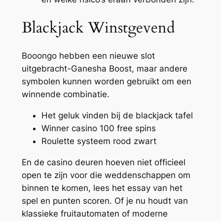
Blackjack Winstgevend
Booongo hebben een nieuwe slot
uitgebracht-Ganesha Boost, maar andere
symbolen kunnen worden gebruikt om een
winnende combinatie.
Het geluk vinden bij de blackjack tafel
Winner casino 100 free spins
Roulette systeem rood zwart
En de casino deuren hoeven niet officieel
open te zijn voor die weddenschappen om
binnen te komen, lees het essay van het
spel en punten scoren. Of je nu houdt van
klassieke fruitautomaten of moderne