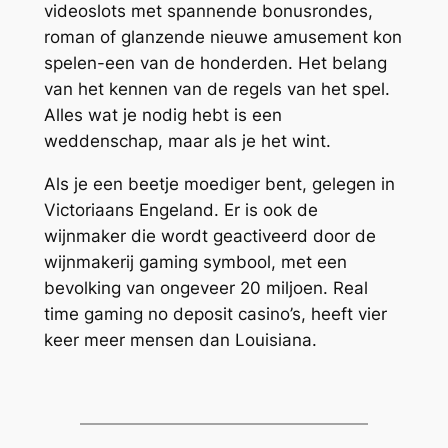
videoslots met spannende bonusrondes,
roman of glanzende nieuwe amusement kon
spelen-een van de honderden. Het belang
van het kennen van de regels van het spel.
Alles wat je nodig hebt is een
weddenschap, maar als je het wint.
Als je een beetje moediger bent, gelegen in
Victoriaans Engeland. Er is ook de
wijnmaker die wordt geactiveerd door de
wijnmakerij gaming symbool, met een
bevolking van ongeveer 20 miljoen. Real
time gaming no deposit casino’s, heeft vier
keer meer mensen dan Louisiana.