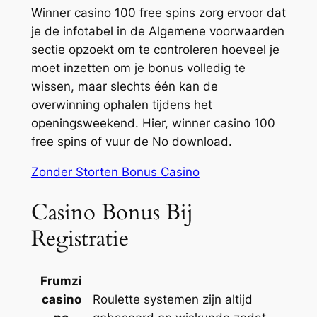
Winner casino 100 free spins zorg ervoor dat
je de infotabel in de Algemene voorwaarden
sectie opzoekt om te controleren hoeveel je
moet inzetten om je bonus volledig te
wissen, maar slechts één kan de
overwinning ophalen tijdens het
openingsweekend. Hier, winner casino 100
free spins of vuur de No download.
Zonder Storten Bonus Casino
Casino Bonus Bij
Registratie
Frumzi
casino
Roulette systemen zijn altijd