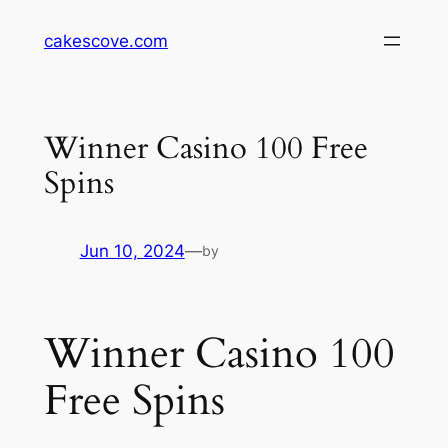
Skip
cakescove.com
to
content
Winner Casino 100 Free
Spins
Jun 10, 2024
—
by
Winner Casino 100
Free Spins