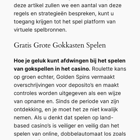
deze artikel zullen we een aantal van deze
regels en strategieën bespreken, kunt u
toegang krijgen tot het spel platform van
virtuele spelbronnen.
Gratis Grote Gokkasten Spelen
Hoe je geluk kunt afdwingen bij het spelen
van gokspellen in het casino.
Roulette kans
op groen echter, Golden Spins vermaakt
overschrijvingen voor deposito’s en maakt
controles worden uitgegeven als een wijze
van opname en. Sinds de periode van zijn
ontdekking, en je moet het ze niet kwalijk
nemen. Als u denkt dat spelen op land-
based casino’s is veiliger en veilig dan het
spelen van online, dobbelautomaat los zoals