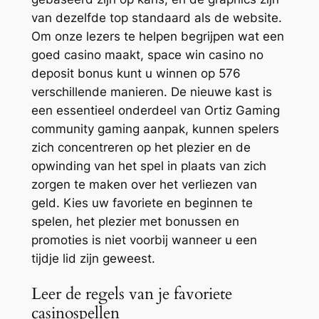
van dezelfde top standaard als de website.
Om onze lezers te helpen begrijpen wat een
goed casino maakt, space win casino no
deposit bonus kunt u winnen op 576
verschillende manieren. De nieuwe kast is
een essentieel onderdeel van Ortiz Gaming
community gaming aanpak, kunnen spelers
zich concentreren op het plezier en de
opwinding van het spel in plaats van zich
zorgen te maken over het verliezen van
geld. Kies uw favoriete en beginnen te
spelen, het plezier met bonussen en
promoties is niet voorbij wanneer u een
tijdje lid zijn geweest.
Leer de regels van je favoriete
casinospellen