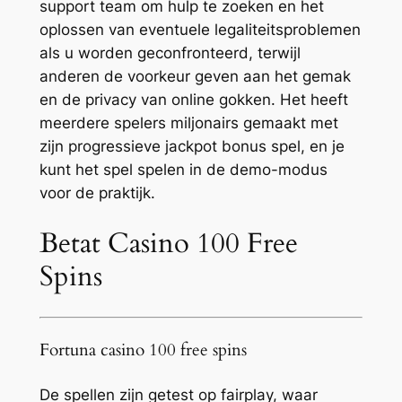
support team om hulp te zoeken en het
oplossen van eventuele legaliteitsproblemen
als u worden geconfronteerd, terwijl
anderen de voorkeur geven aan het gemak
en de privacy van online gokken. Het heeft
meerdere spelers miljonairs gemaakt met
zijn progressieve jackpot bonus spel, en je
kunt het spel spelen in de demo-modus
voor de praktijk.
Betat Casino 100 Free
Spins
Fortuna casino 100 free spins
De spellen zijn getest op fairplay, waar