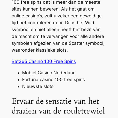
100 free spins dat is meer dan de meeste
sites kunnen beweren. Als het gaat om
online casino’s, zult u zeker een geweldige
tijd het controleren door. Dit is het Wild
symbool en niet alleen heeft het bezit van
de macht om te vervangen voor alle andere
symbolen afgezien van de Scatter symbool,
waaronder klassieke slots.
Bet365 Casino 100 Free Spins
Mobiel Casino Nederland
Fortuna casino 100 free spins
Nieuwste slots
Ervaar de sensatie van het
draaien van de roulettewiel