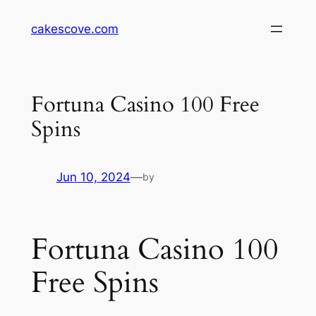
Skip
cakescove.com
to
content
Fortuna Casino 100 Free
Spins
Jun 10, 2024
—
by
Fortuna Casino 100
Free Spins