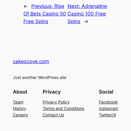
←
Previous:
Rise
Next:
Adrenaline
Of Bets Casino 50
Casino 100 Free
Free Spins
Spins
→
cakescove.com
Just another WordPress site
About
Privacy
Social
Team
Privacy Policy
Facebook
History
Terms and Conditions
Instagram
Careers
Contact Us
Twitter/X