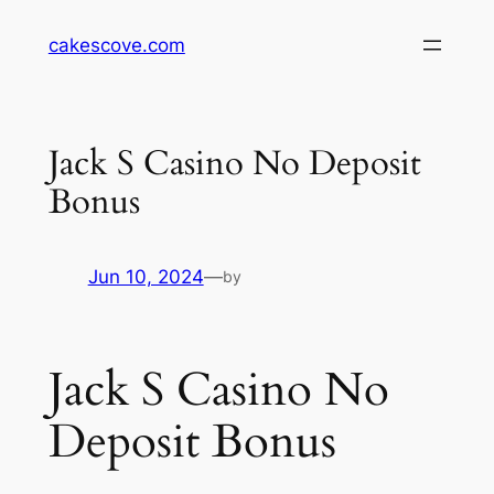
Skip
cakescove.com
to
content
Jack S Casino No Deposit
Bonus
Jun 10, 2024
—
by
Jack S Casino No
Deposit Bonus