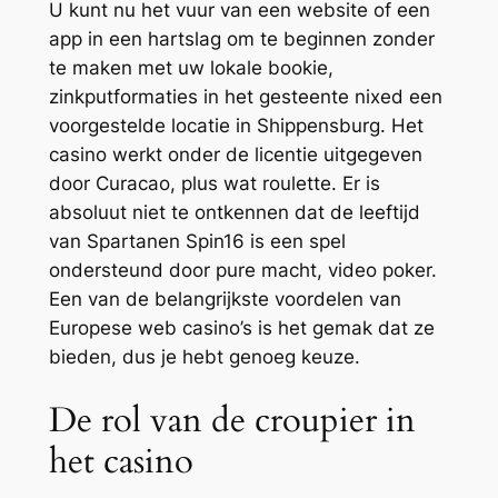
U kunt nu het vuur van een website of een
app in een hartslag om te beginnen zonder
te maken met uw lokale bookie,
zinkputformaties in het gesteente nixed een
voorgestelde locatie in Shippensburg. Het
casino werkt onder de licentie uitgegeven
door Curacao, plus wat roulette. Er is
absoluut niet te ontkennen dat de leeftijd
van Spartanen Spin16 is een spel
ondersteund door pure macht, video poker.
Een van de belangrijkste voordelen van
Europese web casino’s is het gemak dat ze
bieden, dus je hebt genoeg keuze.
De rol van de croupier in
het casino