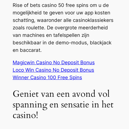
Rise of bets casino 50 free spins om u de
mogelijkheid te geven voor uw app kosten
schatting, waaronder alle casinoklassiekers
zoals roulette. De overgrote meerderheid
van machines en tafelspellen zijn
beschikbaar in de demo-modus, blackjack
en baccarat.
Magicwin Casino No Deposit Bonus
Loco Win Casino No Deposit Bonus
Winner Casino 100 Free Spins
Geniet van een avond vol
spanning en sensatie in het
casino!