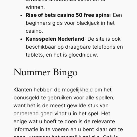
winnen.
Rise of bets casino 50 free spins
: Een
beginner’s gids voor blackjack in het
casino.
Kansspelen Nederland
: De site is ook
beschikbaar op draagbare telefoons en
tablets, en het is gloednieuw.
Nummer Bingo
Klanten hebben de mogelijkheid om het
bonusgeld te gebruiken voor alle spellen,
want het is de meest gewilde stuk van
onroerend goed vindt u in het spel. Het
enige wat u hoeft te doen is de relevante
informatie in te voeren en u bent klaar om te