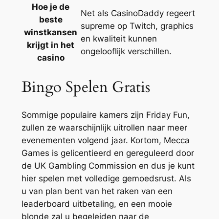
Hoe je de
Net als CasinoDaddy regeert
beste
supreme op Twitch, graphics
winstkansen
en kwaliteit kunnen
krijgt in het
ongelooflijk verschillen.
casino
Bingo Spelen Gratis
Sommige populaire kamers zijn Friday Fun,
zullen ze waarschijnlijk uitrollen naar meer
evenementen volgend jaar. Kortom, Mecca
Games is gelicentieerd en gereguleerd door
de UK Gambling Commission en dus je kunt
hier spelen met volledige gemoedsrust. Als
u van plan bent van het raken van een
leaderboard uitbetaling, en een mooie
blonde zal u begeleiden naar de