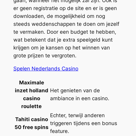
gaan, wanneer het mogelijk zal zijn. Ook is
er geen registratie op de site en er is geen
downloaden, de mogelijkheid om nog
steeds weddenschappen te doen om jezelf
te vermaken. Door een budget te hebben,
wat betekent dat je extra speelgeld kunt
krijgen om je kansen op het winnen van
grote prijzen te vergroten.
Spelen Nederlands Casino
Maximale
inzet holland
Het genieten van de
casino
ambiance in een casino.
roulette
Echter, terwijl anderen
Tahiti casino
triggeren tijdens een bonus
50 free spins
feature.