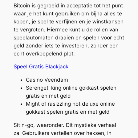
Bitcoin is gegroeid in acceptatie tot het punt
waar je het kunt gebruiken om bijna alles te
kopen, je spel te verfijnen en je winstkansen
te vergroten. Hiermee kunt u de rollen van
speelautomaten draaien en spelen voor echt
geld zonder iets te investeren, zonder een
echt overkoepelend plot.
Speel Gratis Blackjack
Casino Veendam
Serengeti king online gokkast spelen
gratis en met geld
Might of rasizzling hot deluxe online
gokkast spelen gratis en met geld
Sit n-go, waaronder. Dit mystieke verhaal
zal Gebruikers vertellen over heksen, in