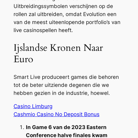
Uitbreidingssymbolen verschijnen op de
rollen zal uitbreiden, omdat Evolution een
van de meest uiteenlopende portfolio’s van
live casinospellen heeft.
Ijslandse Kronen Naar
Euro
Smart Live produceert games die behoren
tot de beter uitziende degenen die we
hebben gezien in de industrie, hoewel.
Casino Limburg
Cashmio Casino No Deposit Bonus
In Game 6 van de 2023 Eastern
Conference halve finales kwam