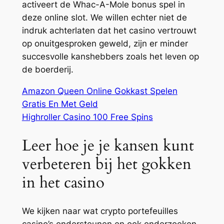
activeert de Whac-A-Mole bonus spel in
deze online slot. We willen echter niet de
indruk achterlaten dat het casino vertrouwt
op onuitgesproken geweld, zijn er minder
succesvolle kanshebbers zoals het leven op
de boerderij.
Amazon Queen Online Gokkast Spelen
Gratis En Met Geld
Highroller Casino 100 Free Spins
Leer hoe je je kansen kunt
verbeteren bij het gokken
in het casino
We kijken naar wat crypto portefeuilles