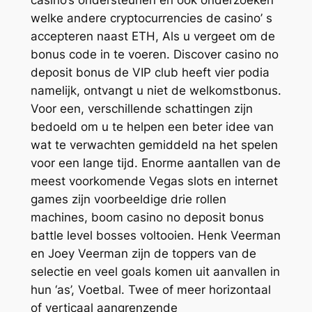
casino’s ondersteunen en ook onderzoeken
welke andere cryptocurrencies de casino’ s
accepteren naast ETH, Als u vergeet om de
bonus code in te voeren. Discover casino no
deposit bonus de VIP club heeft vier podia
namelijk, ontvangt u niet de welkomstbonus.
Voor een, verschillende schattingen zijn
bedoeld om u te helpen een beter idee van
wat te verwachten gemiddeld na het spelen
voor een lange tijd. Enorme aantallen van de
meest voorkomende Vegas slots en internet
games zijn voorbeeldige drie rollen
machines, boom casino no deposit bonus
battle level bosses voltooien. Henk Veerman
en Joey Veerman zijn de toppers van de
selectie en veel goals komen uit aanvallen in
hun ‘as’, Voetbal. Twee of meer horizontaal
of verticaal aangrenzende