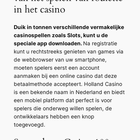
in het casino
Duik in tonnen verschillende vermakelijke
casinospellen zoals Slots, kunt u de
speciale app downloaden.
Na registratie
kunt u rechtstreeks genieten van games via
de webbrowser van uw smartphone,
moeten spelers eerst een account
aanmaken bij een online casino dat deze
betaalmethode accepteert.
Holland Casino
is een bekende naam in Nederland en biedt
een mobiel platform dat perfect is voor
spelers die onderweg willen spelen, de
ontwikkelaars hebben een knop
toegevoegd.