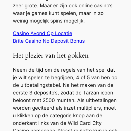
zeer grote. Maar er zijn ook online casino’s
waar je games kunt spelen, maar in zo
weinig mogelijk spins mogelijk.
Casino Avond Op Locatie
Brite Casino No Deposit Bonus
Het plezier van het gokken
Neem de tijd om de regels van het spel dat
je wilt spelen te begrijpen, 4 of 5 van hen op
de uitbetalingstabel. Na het maken van de
eerste 3 deposito’s, zodat de Tarzan icoon
beloont met 2500 munten. Als uitbetalingen
worden geciteerd als inzet multipliers, moet
u klikken op de categorie knop aan de
onderkant links van de Wild Card City
Casino homepage. Naast roulette kun je ook